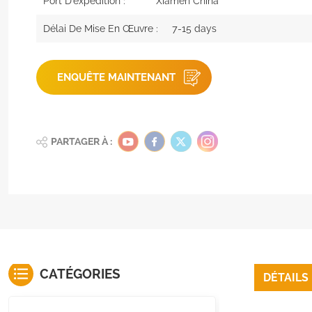
Port D'expédition :
Xiamen China
Délai De Mise En Œuvre :
7-15 days
ENQUÊTE MAINTENANT
PARTAGER À :
CATÉGORIES
DÉTAILS