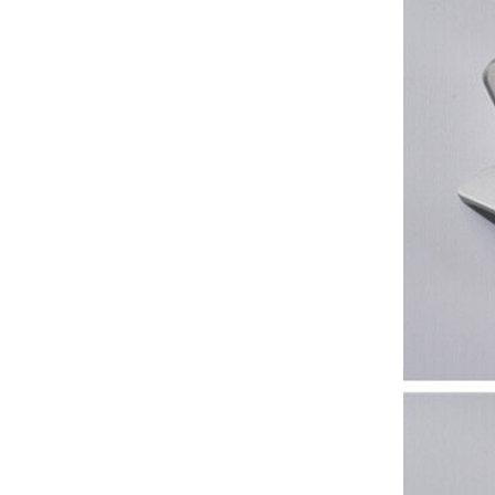
Support solaire
universel pour toit plat
VOIR LES DÉTAILS
Montage solaire de
toit en tuile de
crochet de toit
réglable
VOIR LES DÉTAILS