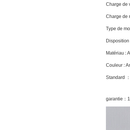
Charge de v
joint debout
VOIR LES DÉTAILS
Charge de 
Montage solaire lesté
Type de mo
sur toit plat est-ouest
Disposition
VOIR LES DÉTAILS
Matériau : 
Systèmes de
Couleur : A
montage sur rails
longs pour toit ondulé
Standard
VOIR LES DÉTAILS
garantie
：
1
Paysage de montage
sur toit plat lesté
VOIR LES DÉTAILS