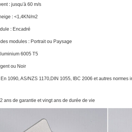
ent : jusqu'à 60 m/s
neige : <1,4KN/m2
dule : Encadré
 des modules : Portrait ou Paysage
Aluminium 6005 T5
rgent ou Noir
：
En 1090, AS/NZS 1170,DIN 1055, IBC 2006 et autres normes in
2 ans de garantie et vingt ans de durée de vie