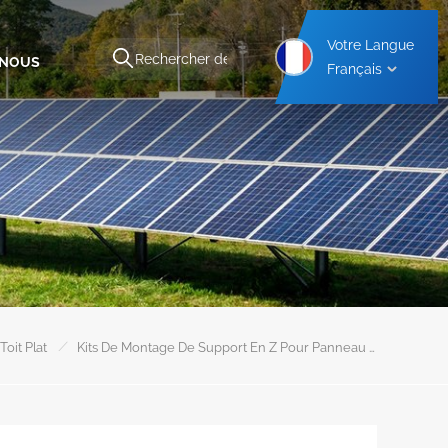
Votre Langue
-NOUS
Français
Structure De Montage Pour Abri De Voiture En Aluminium
Structure De Montage Pour Abri De Voiture En Acier
/
oit Plat
Kits De Montage De Support En Z Pour Panneau Solaire