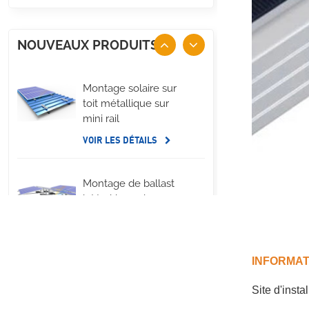
NOUVEAUX PRODUITS
Montage solaire sur
toit métallique sur
mini rail
VOIR LES DÉTAILS
Montage de ballast
latéral long de
panneau solaire de
toit plat
VOIR LES DÉTAILS
INFORMAT
Systèmes de
Site d'insta
montage à pince en U
pour toit métallique à