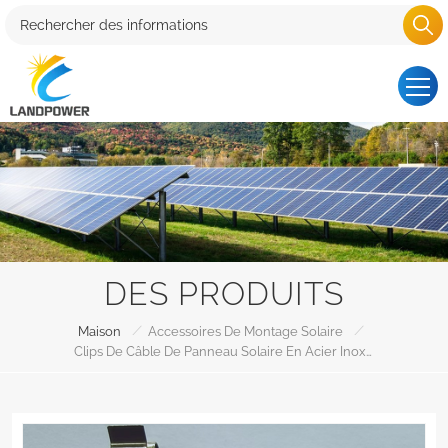
DES PRODUITS
/
/
Maison
Accessoires De Montage Solaire
Clips De Câble De Panneau Solaire En Acier Inoxydable