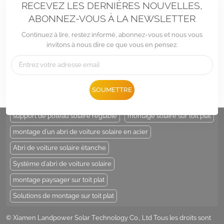
RECEVEZ LES DERNIÈRES NOUVELLES,
ABONNEZ-VOUS À LA NEWSLETTER
Continuez à lire, restez informé, abonnez-vous et nous vous
invitons à nous dire ce que vous en pensez.
Tél :
+86 -592-6212776
E-mail :
Sales@LandpowerSolar.com
Add : Unit 206-9, No 15, Duiying Road, Jimei District, Xiamen, China
SOUMETTRE
ÉTIQUETTES CHAUDES :
support de poteau solaire
support de poteau solaire réglable
montage solaire sur toit plat
montage d'un abri de voiture solaire en acier
Abri de voiture solaire étanche
Système d'abri de voiture solaire
montage paysager sur toit plat
Solutions de montage sur toit plat
© Xiamen Landpower Solar Technology Co., Ltd Tous les droits sont