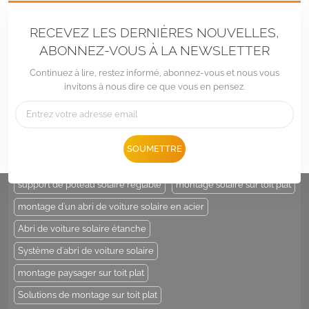
RECEVEZ LES DERNIÈRES NOUVELLES,
ABONNEZ-VOUS À LA NEWSLETTER
Continuez à lire, restez informé, abonnez-vous et nous vous
invitons à nous dire ce que vous en pensez.
Tél :
+86 -592-6212776
E-mail :
Sales@LandpowerSolar.com
Add : Unit 206-9, No 15, Duiying Road, Jimei District, Xiamen, China
SOUMETTRE
ÉTIQUETTES CHAUDES :
support de poteau solaire
support de poteau solaire réglable
montage solaire sur toit plat
montage d'un abri de voiture solaire en acier
Abri de voiture solaire étanche
Système d'abri de voiture solaire
montage paysager sur toit plat
Solutions de montage sur toit plat