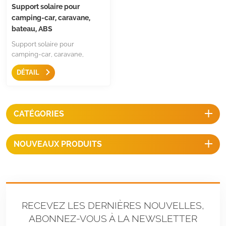
Support solaire pour
camping-car, caravane,
bateau, ABS
Support solaire pour
camping-car, caravane,
bateau, ABS est une structure
DÉTAIL
robuste et ne nécessite aucun
perçage sur le toit pour les
camping-cars, les caravanes,
les bateaux-caravanes, les
CATÉGORIES
capots de voiture, les garages,
les hangars, les yachts ou
autres surfaces planes.
NOUVEAUX PRODUITS
RECEVEZ LES DERNIÈRES NOUVELLES,
ABONNEZ-VOUS À LA NEWSLETTER