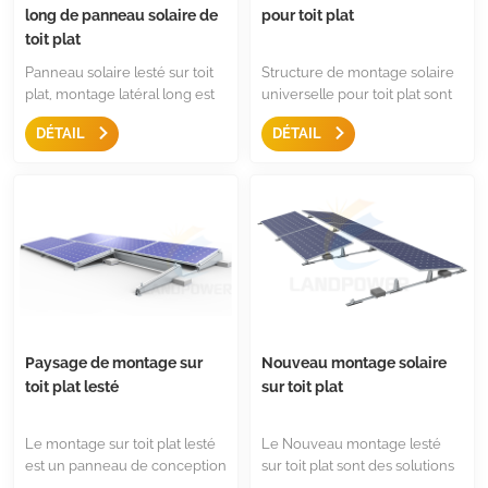
long de panneau solaire de
pour toit plat
toit plat
Panneau solaire lesté sur toit
Structure de montage solaire
plat, montage latéral long est
universelle pour toit plat sont
la solution idéale pour monter
la meilleure solution pour les
DÉTAIL
DÉTAIL
un grand panneau solaire sur
grands panneaux solaires à
un toit plat ou un toit
fixer sur le côté long ou le
trapézoïdal, c'est une structure
côté court du panneau solaire,
de montage simple, facile et
peu de composants et faciles
solide pour un grand
à installer et à garder en stock
panneau.
Paysage de montage sur
Nouveau montage solaire
toit plat lesté
sur toit plat
Le montage sur toit plat lesté
Le Nouveau montage lesté
est un panneau de conception
sur toit plat sont des solutions
ou de panneau solaire installé
de montage rapides pour