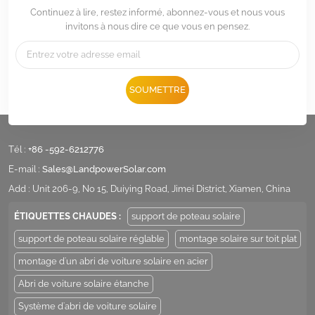
Continuez à lire, restez informé, abonnez-vous et nous vous
invitons à nous dire ce que vous en pensez.
SOUMETTRE
Tél :
+86 -592-6212776
E-mail :
Sales@LandpowerSolar.com
Add : Unit 206-9, No 15, Duiying Road, Jimei District, Xiamen, China
ÉTIQUETTES CHAUDES :
support de poteau solaire
support de poteau solaire réglable
montage solaire sur toit plat
montage d'un abri de voiture solaire en acier
Abri de voiture solaire étanche
Système d'abri de voiture solaire