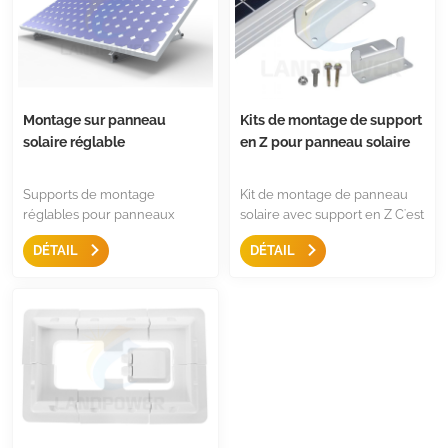
installation résidentielle et
commerciale.
Montage sur panneau
Kits de montage de support
solaire réglable
en Z pour panneau solaire
Supports de montage
Kit de montage de panneau
réglables pour panneaux
solaire avec support en Z C'est
solaires, avec pieds inclinables
le montage le plus simple
DÉTAIL
DÉTAIL
pliables sur n'importe quelle
pour fixer la plupart des
surface plane pour camping-
panneaux, avec vis et écrous
car, toit, bateau et tout
inclus, couleurs noir ou
système hors réseau.
argent, montage sur les toits
de camping-car, remorques,
bateaux, véhicules de loisirs
ou yachts, montage idéal pour
l'installation de panneaux
solaires.