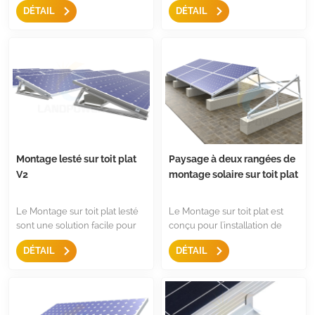
DÉTAIL
DÉTAIL
en paysage,Juste quelques
l'orientation sud et est-ouest,
composants, il est facile à
elles sont faciles et rapides à
installer et ils sont rentables.
utiliser avec moins de
composants.
Montage lesté sur toit plat
Paysage à deux rangées de
V2
montage solaire sur toit plat
Le Montage sur toit plat lesté
Le Montage sur toit plat est
sont une solution facile pour
conçu pour l'installation de
monter le panneau, avec une
panneaux solaires à deux
DÉTAIL
DÉTAIL
conception antidérapante, un
rangées sur un toit plat, ils sont
triangle pré-assemblé, ce sont
dotés d'un triangle et d'une
moins de composants pour un
pince centrale, d'une pince
rangement facile.
d'extrémité, etc., sans
composants. À la fois pour une