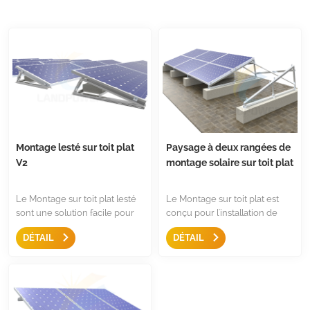
Montage lesté sur toit plat
Paysage à deux rangées de
V2
montage solaire sur toit plat
Le Montage sur toit plat lesté
Le Montage sur toit plat est
sont une solution facile pour
conçu pour l'installation de
monter le panneau, avec une
panneaux solaires à deux
DÉTAIL
DÉTAIL
conception antidérapante, un
rangées sur un toit plat, ils sont
triangle pré-assemblé, ce sont
dotés d'un triangle et d'une
moins de composants pour un
pince centrale, d'une pince
rangement facile.
d'extrémité, etc., sans
composants. À la fois pour une
installation résidentielle et