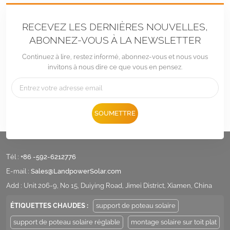
RECEVEZ LES DERNIÈRES NOUVELLES,
ABONNEZ-VOUS À LA NEWSLETTER
Continuez à lire, restez informé, abonnez-vous et nous vous
invitons à nous dire ce que vous en pensez.
SOUMETTRE
Tél :
+86 -592-6212776
E-mail :
Sales@LandpowerSolar.com
Add : Unit 206-9, No 15, Duiying Road, Jimei District, Xiamen, China
ÉTIQUETTES CHAUDES :
support de poteau solaire
support de poteau solaire réglable
montage solaire sur toit plat