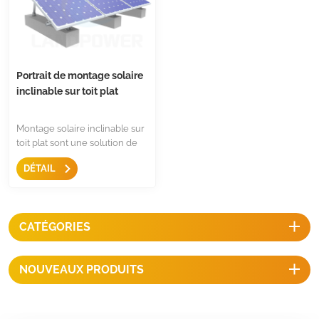
commerciale.
Portrait de montage solaire
inclinable sur toit plat
Montage solaire inclinable sur
toit plat sont une solution de
montage rapide et facile pour
DÉTAIL
les toits plats, avec peu
d'articles standardisés, un
angle d'inclinaison réglable et
des prix compétitifs.
CATÉGORIES
NOUVEAUX PRODUITS