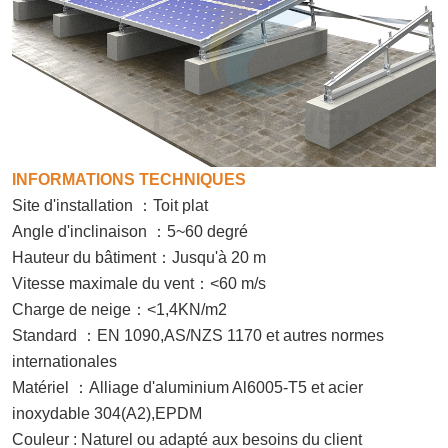
INFORMATIONS TECHNIQUES
Site d'installation
：
Toit plat
Angle d'inclinaison
：
5
~
60
degré
Hauteur du bâtiment
：
Jusqu'à 20 m
Vitesse maximale du vent
：
<60 m/s
Charge de neige
：
<1,4KN/m2
Standard
：
EN 1090,
AS/NZS 1170 et autres normes
internationales
Matériel
：
Alliage d'aluminium Al6005-T5 et acier
inoxydable 304
(A2),EPDM
Couleur : Naturel ou adapté aux besoins du client