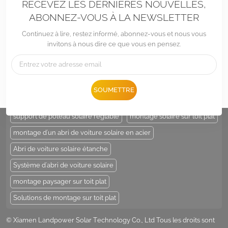
RECEVEZ LES DERNIÈRES NOUVELLES,
ABONNEZ-VOUS À LA NEWSLETTER
Continuez à lire, restez informé, abonnez-vous et nous vous
invitons à nous dire ce que vous en pensez.
Tél :
+86 -592-6212776
E-mail :
Sales@LandpowerSolar.com
Add : Unit 206-9, No 15, Duiying Road, Jimei District, Xiamen, China
SOUMETTRE
ÉTIQUETTES CHAUDES :
support de poteau solaire
support de poteau solaire réglable
montage solaire sur toit plat
montage d'un abri de voiture solaire en acier
Abri de voiture solaire étanche
Système d'abri de voiture solaire
montage paysager sur toit plat
Solutions de montage sur toit plat
© Xiamen Landpower Solar Technology Co., Ltd Tous les droits sont