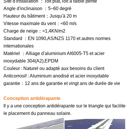
Site d'installation
：
Toit plat
,Toit à faible pente
Angle d'inclinaison
：
5
~
60
degré
Hauteur du bâtiment
：
Jusqu'à 20 m
Vitesse maximale du vent
：
<60 m/s
Charge de neige
：
<1,4KN/m2
Standard
：
EN 1090,
AS/NZS 1170 et autres normes
internationales
Matériel
：
Alliage d'aluminium Al6005-T5 et acier
inoxydable 304
(A2),EPDM
Couleur : Naturel ou adapté aux besoins du client
Anticorrosif : Aluminium anodisé et acier inoxydable
garantie
：
12 ans de garantie et vingt ans de durée de vie
Conception antidérapante
Il y a une conception antidérapante sur le triangle qui facilite
le placement du panneau solaire.