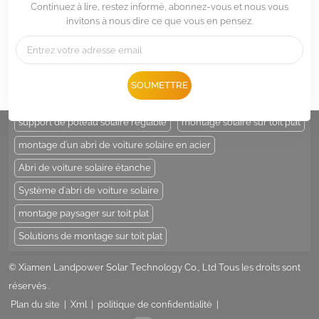
Continuez à lire, restez informé, abonnez-vous et nous vous
invitons à nous dire ce que vous en pensez.
Tél :
+86 -592-6212776
E-mail :
Sales@LandpowerSolar.com
Add : Unit 206-9, No 15, Duiying Road, Jimei District, Xiamen, China
SOUMETTRE
ÉTIQUETTES CHAUDES :
support de poteau solaire
support de poteau solaire réglable
montage solaire sur toit plat
montage d'un abri de voiture solaire en acier
Abri de voiture solaire étanche
Système d'abri de voiture solaire
montage paysager sur toit plat
Solutions de montage sur toit plat
© Xiamen Landpower Solar Technology Co., Ltd Tous les droits sont
réservés .
Plan du site
|
Xml
|
politique de confidentialité
|