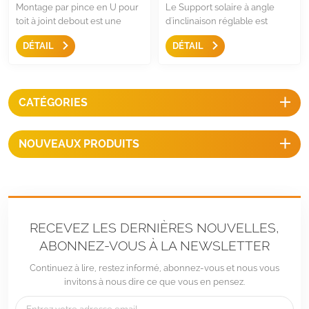
Montage par pince en U pour
Le Support solaire à angle
toit à joint debout est une
d'inclinaison réglable est
solution sans pénétration pour
composé de seulement deux
DÉTAIL
DÉTAIL
le toit métallique à joint
composants, c'est une solution
debout. Il s'agit d'un système
extrêmement simple pour un
de montage simple, facile et
panneau solaire presque
rapide.
encadré, et l'angle peut être
CATÉGORIES
réglable pour différents
emplacements et saisons.
NOUVEAUX PRODUITS
RECEVEZ LES DERNIÈRES NOUVELLES,
ABONNEZ-VOUS À LA NEWSLETTER
Continuez à lire, restez informé, abonnez-vous et nous vous
invitons à nous dire ce que vous en pensez.