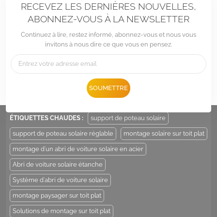
RECEVEZ LES DERNIÈRES NOUVELLES,
ABONNEZ-VOUS À LA NEWSLETTER
Continuez à lire, restez informé, abonnez-vous et nous vous
invitons à nous dire ce que vous en pensez.
Tél :
+86 -592-6212776
E-mail :
Sales@LandpowerSolar.com
SOUMETTRE
Add : Unit 206-9, No 15, Duiying Road, Jimei District, Xiamen, China
ÉTIQUETTES CHAUDES :
support de poteau solaire
support de poteau solaire réglable
montage solaire sur toit plat
montage d'un abri de voiture solaire en acier
Abri de voiture solaire étanche
Système d'abri de voiture solaire
montage paysager sur toit plat
Solutions de montage sur toit plat