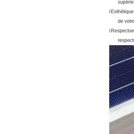
supérie
l
Esthétique 
de votr
l
Respectueu
respect