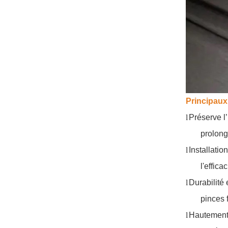
universel pour toit plat
VOIR LES DÉTAILS
Montage solaire de
toit en tuile de
crochet de toit
réglable
VOIR LES DÉTAILS
Principaux
l
Préserve l’
prolong
l
Installatio
l'effic
l
Durabilité
pinces 
l
Hautement 