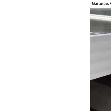
VOIR LES DÉTAILS
l
Garantie:
G
Montage solaire lesté
sur toit plat est-ouest
VOIR LES DÉTAILS
Systèmes de
montage sur rails
longs pour toit ondulé
VOIR LES DÉTAILS
Paysage de montage
sur toit plat lesté
VOIR LES DÉTAILS
Support solaire