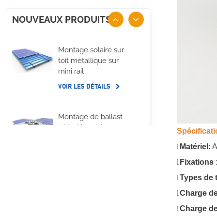
NOUVEAUX PRODUITS
Montage solaire sur
toit métallique sur
mini rail
VOIR LES DÉTAILS
Montage de ballast
latéral long de
Spécificati
panneau solaire de
l
Matériel:
A
toit plat
VOIR LES DÉTAILS
l
Fixations 
l
Types de t
Systèmes de
l
Charge de
montage à pince en U
pour toit métallique à
l
Charge de
joint debout