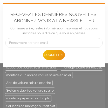
RECEVEZ LES DERNIÈRES NOUVELLES,
ABONNEZ-VOUS À LA NEWSLETTER
Continuez à lire, restez informé, abonnez-vous et nous vous
invitons à nous dire ce que vous en pensez.
Tél :
+86 -592-6212776
E-mail :
Sales@LandpowerSolar.com
Add : Unit 206-9, No 15, Duiying Road, Jimei District, Xiamen, China
SOUMETTRE
ÉTIQUETTES CHAUDES :
support de poteau solaire
support de poteau solaire réglable
montage solaire sur toit plat
montage d'un abri de voiture solaire en acier
Abri de voiture solaire étanche
Système d'abri de voiture solaire
montage paysager sur toit plat
Solutions de montage sur toit plat