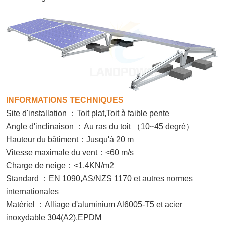
INFORMATIONS TECHNIQUES
Site d'installation
：
Toit plat
,Toit à faible pente
Angle d'inclinaison
：
Au ras du toit
（
10~
45
degré
）
Hauteur du bâtiment
：
Jusqu'à 20 m
Vitesse maximale du vent
：
<60 m/s
Charge de neige
：
<1,4KN/m2
Standard
：
EN 1090,
AS/NZS 1170 et autres normes
internationales
Matériel
：
Alliage d'aluminium Al6005-T5 et acier
inoxydable 304
(A2),EPDM