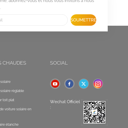
formé, abonnez-vous et nous vous invitons à nous
.
SOUMETTRE
S CHAUDES
SOCIAL
solaire
solaire réglable
 toit plat
Wechat Officiel
:
de voiture solaire en
laire étanche