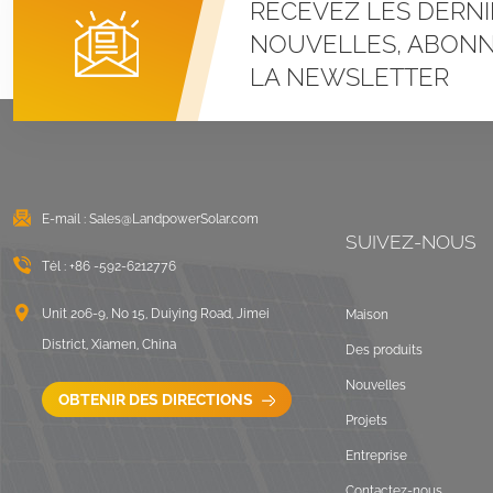
RECEVEZ LES DERNI
Systèmes de
montage à pince en U
NOUVELLES, ABONN
pour toit métallique à
LA NEWSLETTER
joint debout
VOIR LES DÉTAILS
Montage solaire lesté
sur toit plat est-ouest
E-mail :
Sales@LandpowerSolar.com
VOIR LES DÉTAILS
SUIVEZ-NOUS
Tél :
+86 -592-6212776
Systèmes de
montage sur rails
Unit 206-9, No 15, Duiying Road, Jimei
Maison
longs pour toit ondulé
District, Xiamen, China
Des produits
VOIR LES DÉTAILS
Nouvelles
OBTENIR DES DIRECTIONS
Projets
Paysage de montage
Entreprise
sur toit plat lesté
Contactez-nous