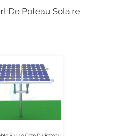
t De Poteau Solaire
able Sur Le Côté Du Poteau