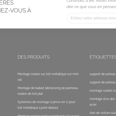
Continuez à lire, restez in
ÈRES
dire ce que vous en pensez
EZ-VOUS À
DES PRODUITS
ÉTIQUETTE
Montage solaire sur toit métallique sur mini
support de poteau 
rail
support de poteau 
Montage de ballast latéral long de panneau
montage solaire sur
solaire de toit plat
montage d'un abri 
Systèmes de montage à pince en U pour
acier
toit métallique à joint debout
Abri de voiture so