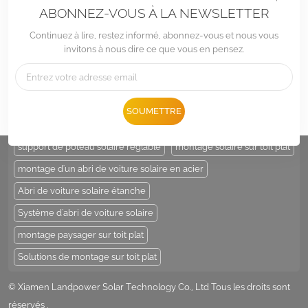
ABONNEZ-VOUS À LA NEWSLETTER
Continuez à lire, restez informé, abonnez-vous et nous vous
invitons à nous dire ce que vous en pensez.
Tél :
+86 -592-6212776
E-mail :
Sales@LandpowerSolar.com
Add : Unit 206-9, No 15, Duiying Road, Jimei District, Xiamen, China
SOUMETTRE
ÉTIQUETTES CHAUDES :
support de poteau solaire
support de poteau solaire réglable
montage solaire sur toit plat
montage d'un abri de voiture solaire en acier
Abri de voiture solaire étanche
Système d'abri de voiture solaire
montage paysager sur toit plat
Solutions de montage sur toit plat
© Xiamen Landpower Solar Technology Co., Ltd Tous les droits sont
réservés .