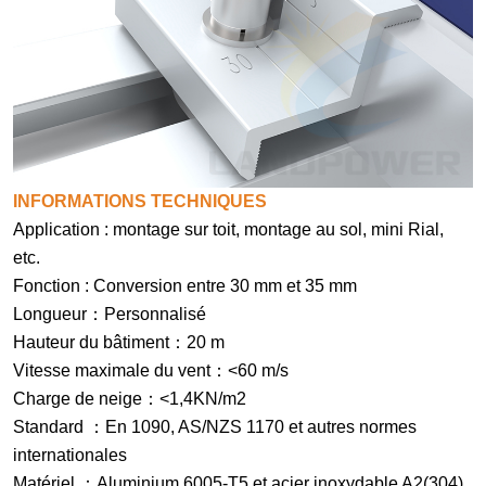
INFORMATIONS TECHNIQUES
Application : montage sur toit, montage au sol, mini Rial,
etc.
Fonction : Conversion entre 30 mm et 35 mm
Longueur
：
Personnalisé
Hauteur du bâtiment
：
20 m
Vitesse maximale du vent
：
<60 m/s
Charge de neige
：
<1,4KN/m2
Standard
：
En 1090, AS/NZS 1170 et autres normes
internationales
Matériel
：
Aluminium 6005-T5 et acier inoxydable A2(304)