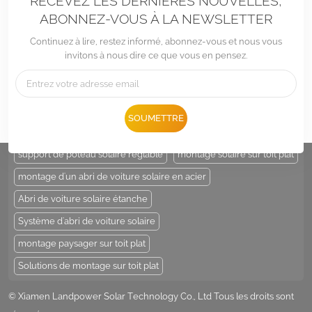
RECEVEZ LES DERNIÈRES NOUVELLES,
ABONNEZ-VOUS À LA NEWSLETTER
Continuez à lire, restez informé, abonnez-vous et nous vous
invitons à nous dire ce que vous en pensez.
Tél :
+86 -592-6212776
E-mail :
Sales@LandpowerSolar.com
Add : Unit 206-9, No 15, Duiying Road, Jimei District, Xiamen, China
SOUMETTRE
ÉTIQUETTES CHAUDES :
support de poteau solaire
support de poteau solaire réglable
montage solaire sur toit plat
montage d'un abri de voiture solaire en acier
Abri de voiture solaire étanche
Système d'abri de voiture solaire
montage paysager sur toit plat
Solutions de montage sur toit plat
© Xiamen Landpower Solar Technology Co., Ltd Tous les droits sont