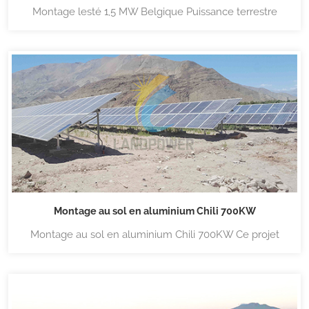
Montage lesté 1,5 MW Belgique Puissance terrestre
Systèmes de montage solaire lestés sur toit plat conçus
pour une installation solaire sur toit plat, ces systèmes
lestés (systèmes sans pénétration) permettent une
densité de r...
Montage au sol en aluminium Chili 700KW
Montage au sol en aluminium Chili 700KW Ce projet
utilise des supports pré-assemblés spécialement conçus
par Lanpower, faciles à installer et à fixer fermement le
toit. Puissance terrestre transportez une large gamme de
systèmes de montage solaire,...