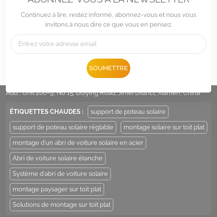
Continuez à lire, restez informé, abonnez-vous et nous vous
invitons à nous dire ce que vous en pensez.
Tél :
+86 -592-6212776
SOUMETTRE
E-mail :
Sales@LandpowerSolar.com
Add : Unit 206-9, No 15, Duiying Road, Jimei District, Xiamen, China
ÉTIQUETTES CHAUDES :
support de poteau solaire
support de poteau solaire réglable
montage solaire sur toit plat
montage d'un abri de voiture solaire en acier
Abri de voiture solaire étanche
Système d'abri de voiture solaire
montage paysager sur toit plat
Solutions de montage sur toit plat