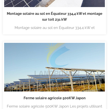
Montage solaire au sol en Équateur 334,4 kW et montage
sur toit 231 kW
Montage solaire au sol en Équateur 334,4 kW et
montage sur toit 231 kWMontage au sol en aluminium
334,4KWLa ferme solaire au sol de l'Équateur utilise un
montage au sol en aluminium avec une fondation en
béton. Pour en savoir plus sur les structures de montage,
veuillez cliquer sur Structures de mon...
Ferme solaire agricole 500KW Japon
Ferme solaire agricole 500KW Japon Les projets utilisant