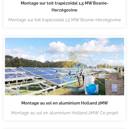
Montage sur toit trapézoïdal 1,5 MW Bosnie-
Herzégovine
Montage sur toit trapézoïdal 1,5 MW Bosnie-Herzégovine
Puissance terrestre Montage sur toit trapézoïdal solaire
Projets de 1,5 MW terminés en Bosnie-Herzégovine, ces
projets utilisent des solutions sans rail, de par leur
conception, une fixation de toi...
Montage au sol en aluminium Holland 2MW
Montage au sol en aluminium Holland 2MW Ce projet
utilise Puissance supports pré-assemblés spécialement
conçus, faciles à installer et à fixer fermement le toit.