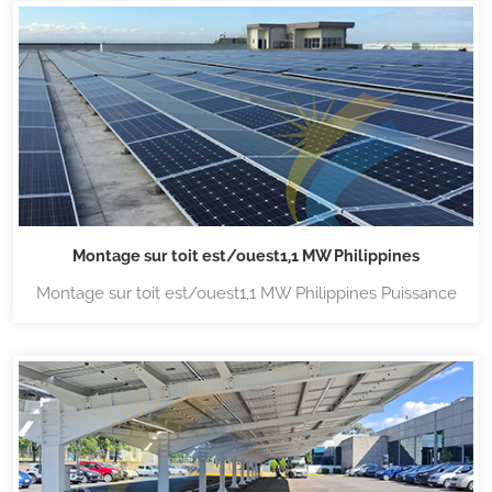
Landpower propose une large gamme de systèmes de
montage solaire, y compris divers s...
Montage sur toit est/ouest1,1 MW Philippines
Montage sur toit est/ouest1,1 MW Philippines Puissance
terrestre Systèmes de montage solaire pour toit plat est-
ouest Conçu pour une installation solaire sur toit plat, ce
système lesté (systèmes sans pénétration) permet une
densité de rayo...