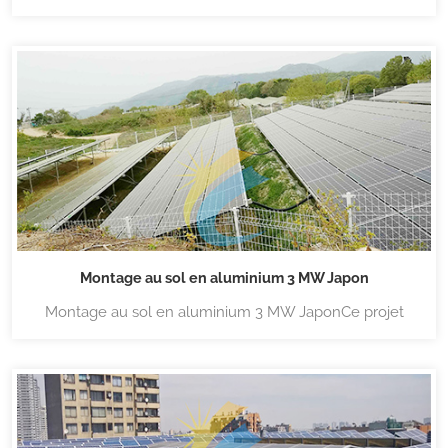
un montage spécialement conçu par Landpower
Aluminuim, le système est pré-assemblé avec une
fondation à vis de terre qui garantit une installation
rapide à l'aide d'un tournevis de terre qui réduit
considérablement le coût de la main-d'œuvre....
Montage au sol en aluminium 3 MW Japon
Montage au sol en aluminium 3 MW JaponCe projet
utilise des supports pré-assemblés spécialement conçus
par Lanpower, faciles à installer. Pour plus de détails sur
le montage au sol en aluminium, cliquez sur Structure
de montage au sol en aluminiumLandpower propose
une large gamme de systèmes de mont...