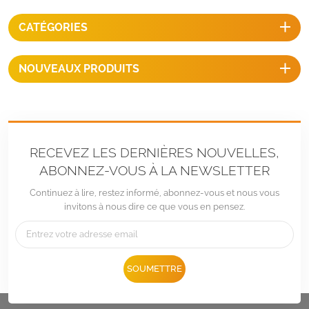
inclus, couleurs noir ou
argent, montage sur les toits
CATÉGORIES
de camping-car, remorques,
bateaux, véhicules de loisirs
ou yachts, montage idéal pour
NOUVEAUX PRODUITS
l'installation de panneaux
solaires.
RECEVEZ LES DERNIÈRES NOUVELLES,
ABONNEZ-VOUS À LA NEWSLETTER
Continuez à lire, restez informé, abonnez-vous et nous vous
invitons à nous dire ce que vous en pensez.
SOUMETTRE