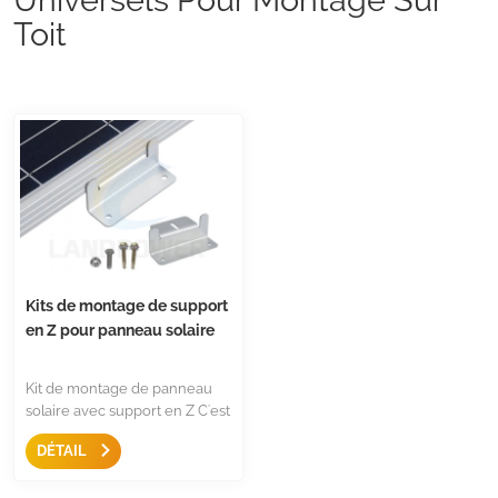
Toit
Kits de montage de support
en Z pour panneau solaire
Kit de montage de panneau
solaire avec support en Z C'est
le montage le plus simple
DÉTAIL
pour fixer la plupart des
panneaux, avec vis et écrous