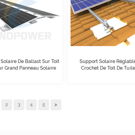
Solaire De Ballast Sur Toit
Support Solaire Réglabl
ur Grand Panneau Solaire
Crochet De Toit De Tuil
Aluminium
2
3
4
5