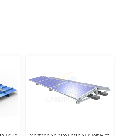
tallique
Montage Solaire Lesté Sur Toit Plat