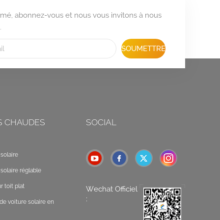
formé, abonnez-vous et nous vous invitons à nous
.
SOUMETTRE
S CHAUDES
SOCIAL
solaire
solaire réglable
 toit plat
Wechat Officiel
:
de voiture solaire en