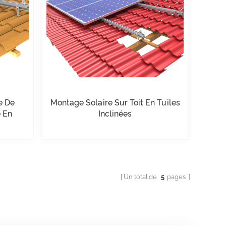
e De
Montage Solaire Sur Toit En Tuiles
e En
Inclinées
Un total de
5
pages