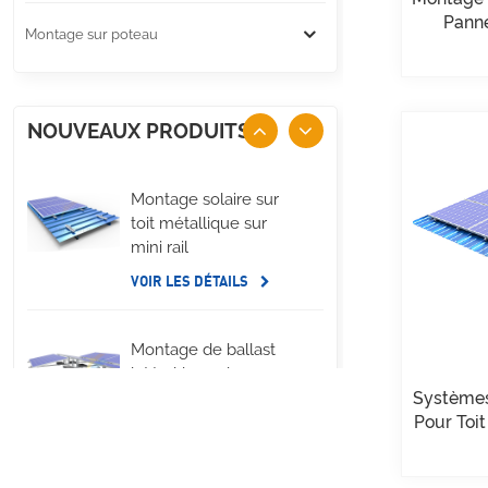
Panne
Montage sur poteau
NOUVEAUX PRODUITS
Montage solaire sur
toit métallique sur
mini rail
VOIR LES DÉTAILS
Montage de ballast
latéral long de
panneau solaire de
Systèmes
toit plat
Pour Toi
VOIR LES DÉTAILS