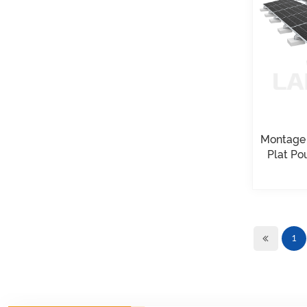
VOIR LES DÉTAILS
Support solaire
universel pour toit plat
VOIR LES DÉTAILS
Montage solaire de
Montage 
toit en tuile de
Plat Po
crochet de toit
réglable
VOIR LES DÉTAILS
1