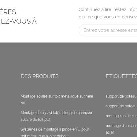
Continuez à lire, restez in
ÈRES
dire ce que vous en pensez
EZ-VOUS À
DES PRODUITS
ÉTIQUETTE
Montage solaire sur toit métallique sur mini
support de poteau 
rail
support de poteau 
Montage de ballast latéral long de panneau
montage solaire sur
solaire de toit plat
montage d'un abri 
Systèmes de montage à pince en U pour
acier
toit métallique à joint debout