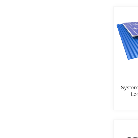
Systèmes de
montage à pince en U
pour toit métallique à
joint debout
VOIR LES DÉTAILS
Montage solaire lesté
sur toit plat est-ouest
VOIR LES DÉTAILS
Systèmes de
Systèm
montage sur rails
Lo
longs pour toit ondulé
VOIR LES DÉTAILS
Paysage de montage
sur toit plat lesté