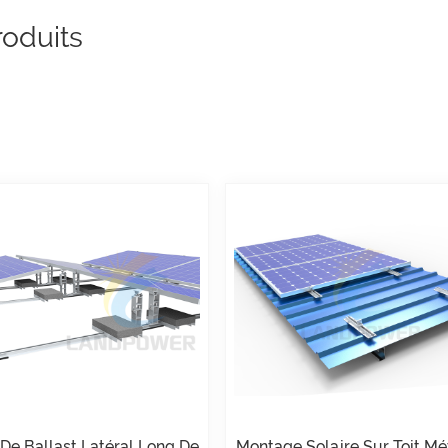
oduits
De Ballast Latéral Long De
Montage Solaire Sur Toit Mé