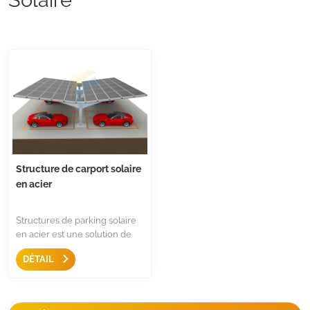
Structure de carport solaire
en acier
Structures de parking solaire
en acier est une solution de
montage solide pour les aires
DÉTAIL
de stationnement, la
conception à colonne unique
permet un espacement
maximal pour le