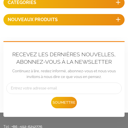
CATÉGORIES
stationnement des voitures.
NOUVEAUX PRODUITS
RECEVEZ LES DERNIÈRES NOUVELLES,
ABONNEZ-VOUS À LA NEWSLETTER
Continuez à lire, restez informé, abonnez-vous et nous vous
invitons à nous dire ce que vous en pensez.
SOUMETTRE
Tél :
+86 -592-6212776