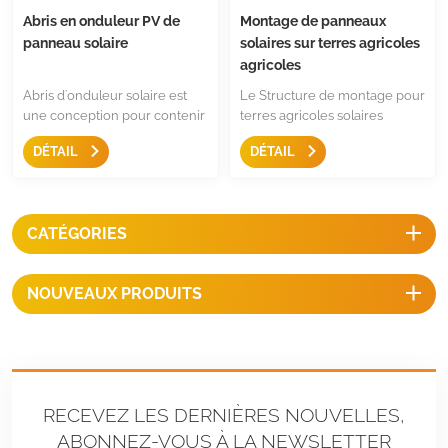
Abris en onduleur PV de
Montage de panneaux
panneau solaire
solaires sur terres agricoles
agricoles
Abris d'onduleur solaire est
Le Structure de montage pour
une conception pour contenir
terres agricoles solaires
des onduleurs résidentiels et
Assurer un espacement
DÉTAIL
DÉTAIL
commerciaux. Il offrira une
suffisant pour la lumière du
protection à vos onduleurs.
soleil sur les plantes en
Nous concevons le support de
croissance et suffisamment
l'onduleur à la fois pour
haut pour le déplacement des
CATÉGORIES
l'installation du toit et
machines et des animaux,
l'installation du sol, pour un
c'est une meilleure solution de
seul côté, des côtés doubles,
montage pour l'agriculture et
NOUVEAUX PRODUITS
etc.
la ferme solaire.
RECEVEZ LES DERNIÈRES NOUVELLES,
ABONNEZ-VOUS À LA NEWSLETTER