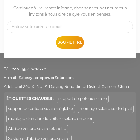
Continuez à lire, restez informé, abonnez-vous et nous vous
invitons à nous dire ce que vous en pensez.
SOUMETTRE
Tél :
+86 -592-6212776
E-mail :
Sales@LandpowerSolar.com
Add : Unit 206-9, No 15, Duiying Road, Jimei District, Xiamen, China
ÉTIQUETTES CHAUDES :
support de poteau solaire
support de poteau solaire réglable
montage solaire sur toit plat
montage d'un abri de voiture solaire en acier
Abri de voiture solaire étanche
Système d'abri de voiture solaire