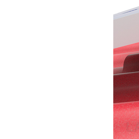
Support solaire
universel pour toit plat
VOIR LES DÉTAILS
Montage solaire de
toit en tuile de
crochet de toit
réglable
VOIR LES DÉTAILS