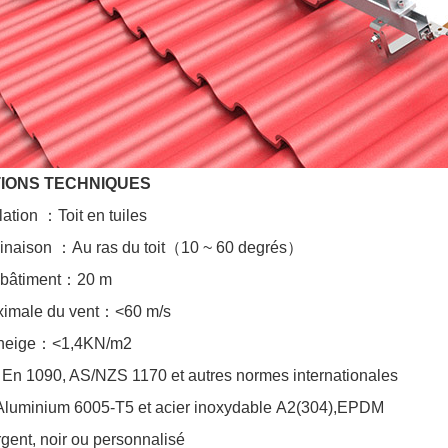
IONS TECHNIQUES
llation
：
Toit en tuiles
linaison
：
Au ras du toit
（
10 ~ 60 degrés
）
bâtiment
：
20 m
imale du vent
：
<60 m/s
neige
：
<1,4KN/m2
：
En 1090, AS/NZS 1170 et autres normes internationales
Aluminium 6005-T5 et acier inoxydable
A2(304),EPDM
rgent, noir ou personnalisé