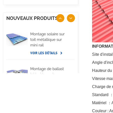
NOUVEAUX PRODUITS
Montage solaire sur
toit métallique sur
mini rail
INFORMAT
VOIR LES DÉTAILS
Site d'insta
Angle d'inc
Montage de ballast
Hauteur du 
latéral long de
Vitesse max
panneau solaire de
toit plat
Charge de 
VOIR LES DÉTAILS
Standard
Matériel
：
Systèmes de
montage à pince en U
Couleur : A