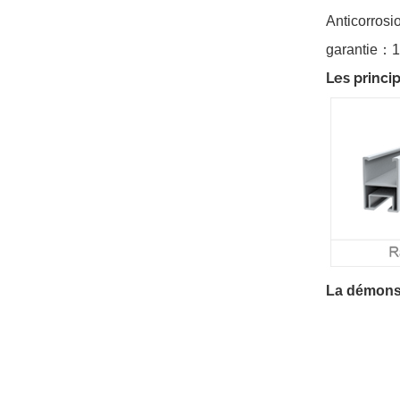
pour toit métallique à
Anticorrosi
joint debout
VOIR LES DÉTAILS
garantie
：
1
Les princi
Montage solaire lesté
sur toit plat est-ouest
VOIR LES DÉTAILS
Systèmes de
montage sur rails
longs pour toit ondulé
VOIR LES DÉTAILS
La démonstr
Paysage de montage
sur toit plat lesté
VOIR LES DÉTAILS