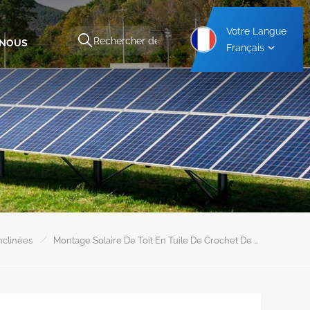
Votre Langue
-NOUS
Français
Structure De Montage Pour Abri De Voiture En Aluminium
Structure De Montage Pour Abri De Voiture En Acier
/
nclinées
Montage Solaire De Toit En Tuile De Crochet De Toit Réglable