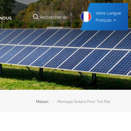
Votre Langue
-NOUS
Français
Structure De Montage Pour Abri De Voiture En Aluminium
Structure De Montage Pour Abri De Voiture En Acier
/
Maison
Montage Solaire Pour Toit Plat