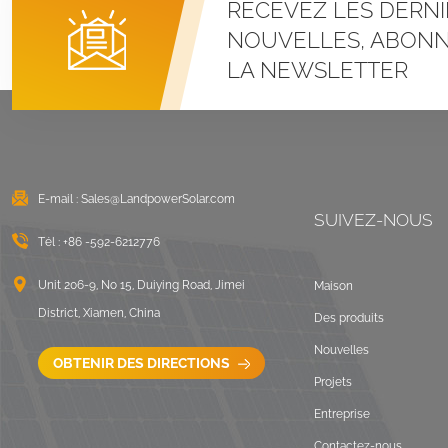
RECEVEZ LES DERNI
Systèmes de
montage à pince en U
NOUVELLES, ABONN
pour toit métallique à
LA NEWSLETTER
joint debout
VOIR LES DÉTAILS
Montage solaire lesté
sur toit plat est-ouest
E-mail :
Sales@LandpowerSolar.com
VOIR LES DÉTAILS
SUIVEZ-NOUS
Tél :
+86 -592-6212776
Systèmes de
montage sur rails
Unit 206-9, No 15, Duiying Road, Jimei
Maison
longs pour toit ondulé
District, Xiamen, China
Des produits
VOIR LES DÉTAILS
Nouvelles
OBTENIR DES DIRECTIONS
Projets
Paysage de montage
Entreprise
sur toit plat lesté
Contactez-nous