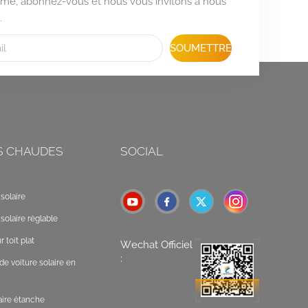
formé, abonnez-vous et nous vous invitons à nous
.
SOUMETTRE
S CHAUDES
SOCIAL
solaire
solaire réglable
 toit plat
Wechat Officiel
:
de voiture solaire en
laire étanche