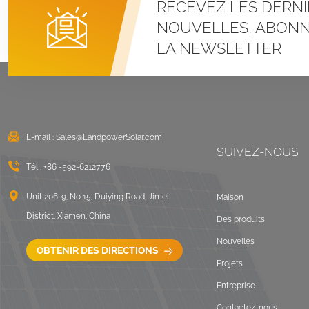
RECEVEZ LES DERNI
Systèmes de
montage à pince en U
NOUVELLES, ABONN
pour toit métallique à
LA NEWSLETTER
joint debout
VOIR LES DÉTAILS
Montage solaire lesté
sur toit plat est-ouest
E-mail :
Sales@LandpowerSolar.com
VOIR LES DÉTAILS
SUIVEZ-NOUS
Tél :
+86 -592-6212776
Systèmes de
montage sur rails
Unit 206-9, No 15, Duiying Road, Jimei
Maison
longs pour toit ondulé
District, Xiamen, China
Des produits
VOIR LES DÉTAILS
Nouvelles
OBTENIR DES DIRECTIONS
Projets
Paysage de montage
Entreprise
sur toit plat lesté
Contactez-nous