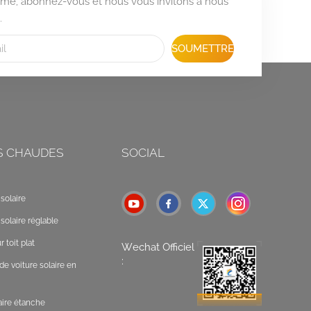
formé, abonnez-vous et nous vous invitons à nous
.
SOUMETTRE
S CHAUDES
SOCIAL
solaire
solaire réglable
 toit plat
Wechat Officiel
:
de voiture solaire en
laire étanche