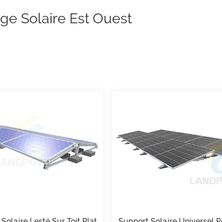
ge Solaire Est Ouest
Solaire Lesté Sur Toit Plat
Support Solaire Universel P