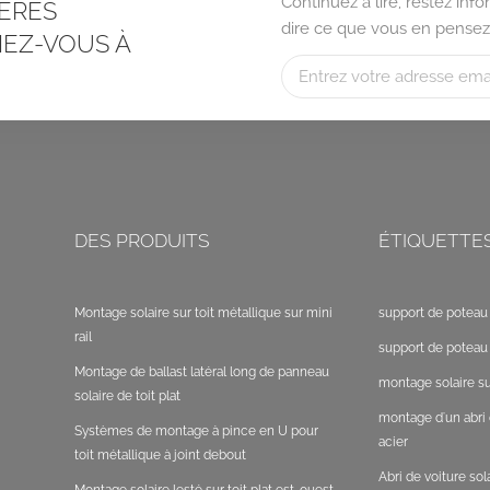
Continuez à lire, restez in
ÈRES
dire ce que vous en pensez
EZ-VOUS À
DES PRODUITS
ÉTIQUETTE
Montage solaire sur toit métallique sur mini
support de poteau 
rail
support de poteau 
Montage de ballast latéral long de panneau
montage solaire sur
solaire de toit plat
montage d'un abri 
Systèmes de montage à pince en U pour
acier
toit métallique à joint debout
Abri de voiture so