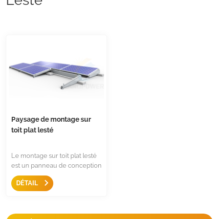
Paysage de montage sur
toit plat lesté
Le montage sur toit plat lesté
est un panneau de conception
ou de panneau solaire installé
DÉTAIL
en paysage,Juste quelques
composants, il est facile à
installer et ils sont rentables.