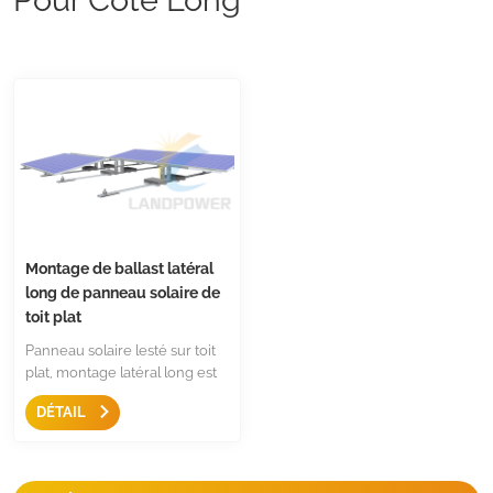
Montage de ballast latéral
long de panneau solaire de
toit plat
Panneau solaire lesté sur toit
plat, montage latéral long est
la solution idéale pour monter
DÉTAIL
un grand panneau solaire sur
un toit plat ou un toit
trapézoïdal, c'est une structure
de montage simple, facile et