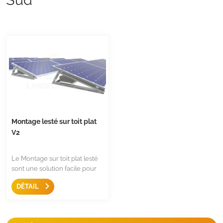
Montage lesté sur toit plat
V2
Le Montage sur toit plat lesté
sont une solution facile pour
monter le panneau, avec une
DÉTAIL
conception antidérapante, un
triangle pré-assemblé, ce sont
moins de composants pour un
rangement facile.