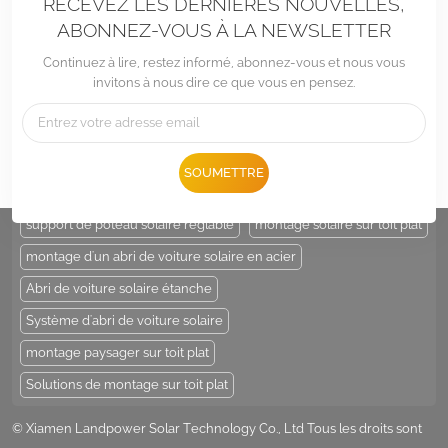
RECEVEZ LES DERNIÈRES NOUVELLES,
ABONNEZ-VOUS À LA NEWSLETTER
Continuez à lire, restez informé, abonnez-vous et nous vous
invitons à nous dire ce que vous en pensez.
Tél :
+86 -592-6212776
E-mail :
Sales@LandpowerSolar.com
Add : Unit 206-9, No 15, Duiying Road, Jimei District, Xiamen, China
SOUMETTRE
ÉTIQUETTES CHAUDES :
support de poteau solaire
support de poteau solaire réglable
montage solaire sur toit plat
montage d'un abri de voiture solaire en acier
Abri de voiture solaire étanche
Système d'abri de voiture solaire
montage paysager sur toit plat
Solutions de montage sur toit plat
© Xiamen Landpower Solar Technology Co., Ltd Tous les droits sont