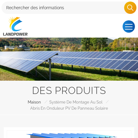
DES PRODUITS
/
/
Maison
Système De Montage Au Sol
Abris En Onduleur PV De Panneau Solaire