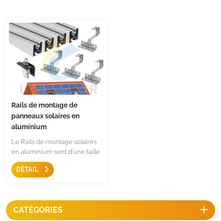
Rails de montage de
panneaux solaires en
aluminium
Le Rails de montage solaires
en aluminium sont d'une taille
de 40x40 mm, finition usinée,
DÉTAIL
anodisé argent ou noir, la
longueur est personnalisée,
largement utilisée dans les
toits en tuiles, l'installation de
CATÉGORIES
toits métalliques dans les pays
européens. Convient à la