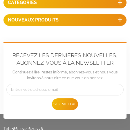
CATÉGORIES
des rendements solaires plus
élevés.
NOUVEAUX PRODUITS
RECEVEZ LES DERNIÈRES NOUVELLES,
ABONNEZ-VOUS À LA NEWSLETTER
Continuez à lire, restez informé, abonnez-vous et nous vous
invitons à nous dire ce que vous en pensez.
SOUMETTRE
Tél :
+86 -592-6212776