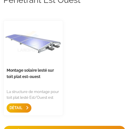
Montage solaire lesté sur
toit plat est-ouest
La structure de montage pour
toit plat lesté Est/Ouest est
simple et solution non
DÉTAIL
pénétrante pour les toits plats
et les toits à faible pente, c'est
une solution de montage
facile et rapide pour obtenir