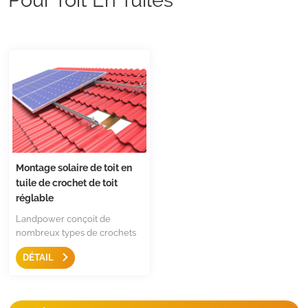
Montage solaire de toit en
tuile de crochet de toit
réglable
Landpower conçoit de
nombreux types de crochets
pour toit en tuiles pour la
DÉTAIL
plupart des types de
carrelage, comme le
carrelage plat, le carrelage en
ardoise et le carrelage