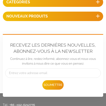
CATÉGORIES
roumain. Ils sont économiques
et faciles à installer.
NOUVEAUX PRODUITS
RECEVEZ LES DERNIÈRES NOUVELLES,
ABONNEZ-VOUS À LA NEWSLETTER
Continuez à lire, restez informé, abonnez-vous et nous vous
invitons à nous dire ce que vous en pensez.
SOUMETTRE
Tél :
+86 -592-6212776