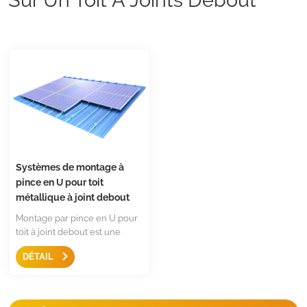
Systèmes de montage à
pince en U pour toit
métallique à joint debout
Montage par pince en U pour
toit à joint debout est une
solution sans pénétration pour
DÉTAIL
le toit métallique à joint
debout. Il s'agit d'un système
de montage simple, facile et
rapide.