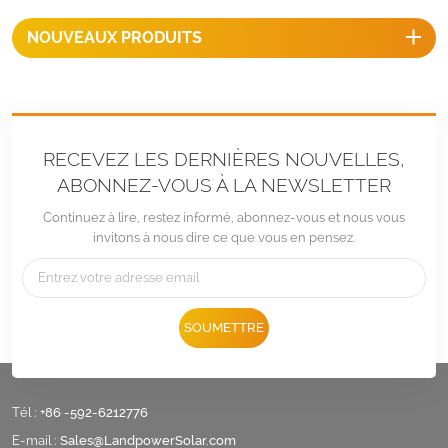
économique et rapide pour
NOUVEAUX PRODUITS
un toit en métal.
RECEVEZ LES DERNIÈRES NOUVELLES,
ABONNEZ-VOUS À LA NEWSLETTER
Continuez à lire, restez informé, abonnez-vous et nous vous
invitons à nous dire ce que vous en pensez.
SOUMETTRE
Tél :
+86 -592-6212776
E-mail :
Sales@LandpowerSolar.com