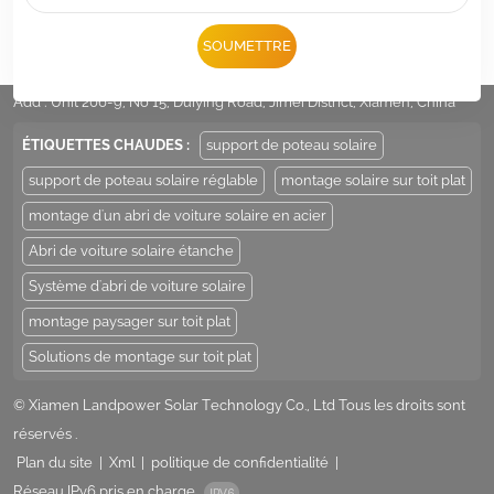
Tél :
+86 -592-6212776
SOUMETTRE
E-mail :
Sales@LandpowerSolar.com
Add : Unit 206-9, No 15, Duiying Road, Jimei District, Xiamen, China
ÉTIQUETTES CHAUDES :
support de poteau solaire
support de poteau solaire réglable
montage solaire sur toit plat
montage d'un abri de voiture solaire en acier
Abri de voiture solaire étanche
Système d'abri de voiture solaire
montage paysager sur toit plat
Solutions de montage sur toit plat
© Xiamen Landpower Solar Technology Co., Ltd Tous les droits sont
réservés .
Plan du site
|
Xml
|
politique de confidentialité
|
Réseau IPv6 pris en charge