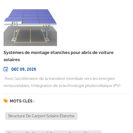
Systèmes de montage étanches pour abris de voiture
solaires
DEC 05, 2025
Avec l'accélération de la transition mondiale vers les énergies
renouvelables, l'intégration de la technologie photovoltaïque (PV)
dans les infrastructures courantes est devenue un moyen efficace
d'optimiser l'utilisation des sols et de réduire les émissions de carbone.
MOTS CLÉS :
Parmi ces applications émergentes, systèmes de montage d'abris de
voiture solaires étanches Ces systèmes ont rapidement gagné en
Structure De Carport Solaire Étanche
popularité dans les secteurs commercial, industriel et résidentiel. Ils
remplissent une double fonction : offrir un abri fiable aux véhicules