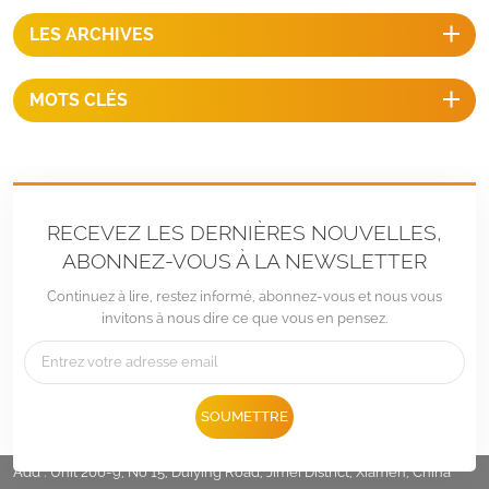
LES ARCHIVES
MOTS CLÉS
RECEVEZ LES DERNIÈRES NOUVELLES,
ABONNEZ-VOUS À LA NEWSLETTER
Continuez à lire, restez informé, abonnez-vous et nous vous
invitons à nous dire ce que vous en pensez.
Tél :
+86 -592-6212776
SOUMETTRE
E-mail :
Sales@LandpowerSolar.com
Add : Unit 206-9, No 15, Duiying Road, Jimei District, Xiamen, China