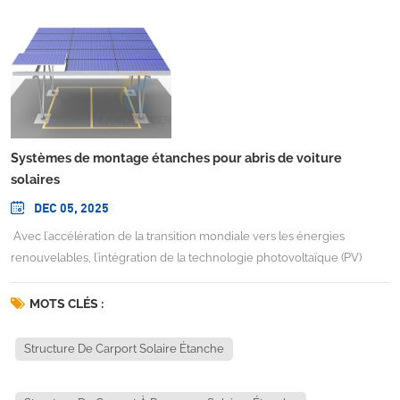
Systèmes de montage étanches pour abris de voiture
solaires
DEC 05, 2025
Avec l'accélération de la transition mondiale vers les énergies
renouvelables, l'intégration de la technologie photovoltaïque (PV)
dans les infrastructures courantes est devenue un moyen efficace
d'optimiser l'utilisation des sols et de réduire les émissions de carbone.
MOTS CLÉS :
Parmi ces applications émergentes, systèmes de montage d'abris de
voiture solaires étanches Ces systèmes ont rapidement gagné en
Structure De Carport Solaire Étanche
popularité dans les secteurs commercial, industriel et résidentiel. Ils
remplissent une double fonction : offrir un abri fiable aux véhicules