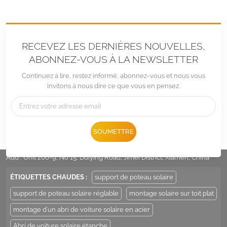
RECEVEZ LES DERNIÈRES NOUVELLES,
ABONNEZ-VOUS À LA NEWSLETTER
Continuez à lire, restez informé, abonnez-vous et nous vous
invitons à nous dire ce que vous en pensez.
Tél :
+86 -592-6212776
SOUMETTRE
E-mail :
Sales@LandpowerSolar.com
Add : Unit 206-9, No 15, Duiying Road, Jimei District, Xiamen, China
ÉTIQUETTES CHAUDES :
support de poteau solaire
support de poteau solaire réglable
montage solaire sur toit plat
montage d'un abri de voiture solaire en acier
Abri de voiture solaire étanche