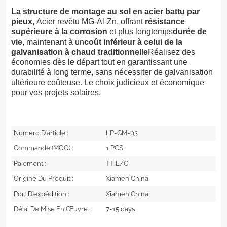
La structure de montage au sol en acier battu par
pieux,
Acier revêtu MG-Al-Zn, offrant
résistance
supérieure à la corrosion
et plus longtemps
durée de
vie
, maintenant à un
coût inférieur à celui de la
galvanisation à chaud traditionnelle
Réalisez des
économies dès le départ tout en garantissant une
durabilité à long terme, sans nécessiter de galvanisation
ultérieure coûteuse. Le choix judicieux et économique
pour vos projets solaires.
Numéro D'article :
LP-GM-03
Commande (MOQ) :
1 PCS
Paiement :
TT,L/C
Origine Du Produit :
Xiamen China
Port D'expédition :
Xiamen China
Délai De Mise En Œuvre :
7-15 days