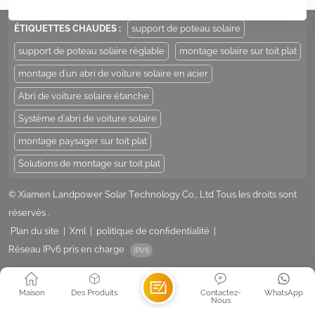
Add : Unit 206-9, No 15, Duiying Road, Jimei District, Xiamen, China
ÉTIQUETTES CHAUDES :
support de poteau solaire
support de poteau solaire réglable
montage solaire sur toit plat
montage d'un abri de voiture solaire en acier
Abri de voiture solaire étanche
Système d'abri de voiture solaire
montage paysager sur toit plat
Solutions de montage sur toit plat
© Xiamen Landpower Solar Technology Co., Ltd Tous les droits sont
réservés .
Plan du site
|
Xml
|
politique de confidentialité
|
Réseau IPv6 pris en charge
Maison
Des Produits
Contactez-
WhatsApp
Nous