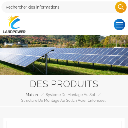
DES PRODUITS
/
/
Maison
Système De Montage Au Sol
Structure De Montage Au Sol En Acier Enfoncée Dans Les Pieux