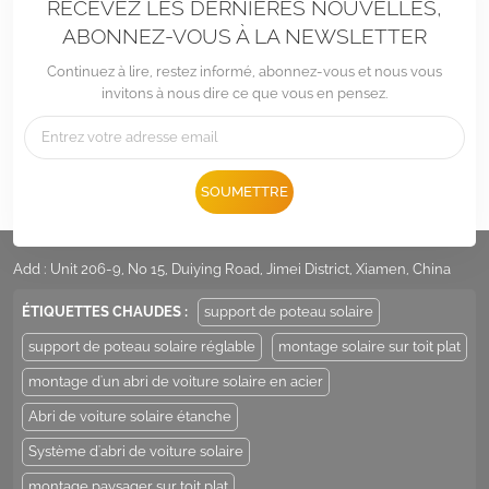
RECEVEZ LES DERNIÈRES NOUVELLES,
ABONNEZ-VOUS À LA NEWSLETTER
Continuez à lire, restez informé, abonnez-vous et nous vous
invitons à nous dire ce que vous en pensez.
SOUMETTRE
Tél :
+86 -592-6212776
E-mail :
Sales@LandpowerSolar.com
Add : Unit 206-9, No 15, Duiying Road, Jimei District, Xiamen, China
ÉTIQUETTES CHAUDES :
support de poteau solaire
support de poteau solaire réglable
montage solaire sur toit plat
montage d'un abri de voiture solaire en acier
Abri de voiture solaire étanche
Système d'abri de voiture solaire
montage paysager sur toit plat