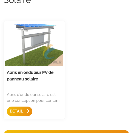
Abris en onduleur PV de
panneau solaire
Abris d'onduleur solaire est
une conception pour contenir
des onduleurs résidentiels et
DÉTAIL
commerciaux. Il offrira une
protection à vos onduleurs.
Nous concevons le support de
l'onduleur à la fois pour