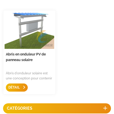
Abris en onduleur PV de
panneau solaire
Abris d'onduleur solaire est
une conception pour contenir
des onduleurs résidentiels et
DÉTAIL
commerciaux. Il offrira une
protection à vos onduleurs.
Nous concevons le support de
l'onduleur à la fois pour
CATÉGORIES
l'installation du toit et
l'installation du sol, pour un