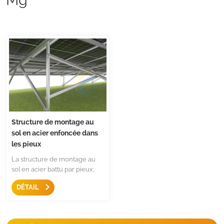
Structure de montage au
sol en acier enfoncée dans
les pieux
La structure de montage au
sol en acier battu par pieux,
Acier revêtu MG-Al-Zn, offrant
DÉTAIL
résistance supérieure à la
corrosion et plus
longtempsdurée de vie,
maintenant à uncoût inférieur