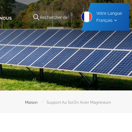
Votre Langue
-NOUS
Français
Structure De Montage Pour Abri De Voiture En Aluminium
Structure De Montage Pour Abri De Voiture En Acier
/
Maison
Support Au Sol En Acier Magnésium