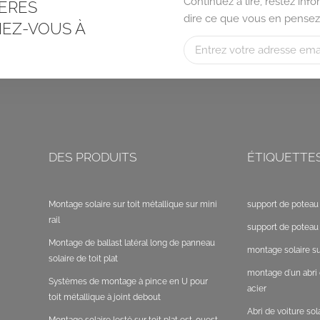
Continuez à lire, restez in
ÈRES
dire ce que vous en pensez
EZ-VOUS À
DES PRODUITS
ÉTIQUETTE
Montage solaire sur toit métallique sur mini
support de poteau 
rail
support de poteau 
Montage de ballast latéral long de panneau
montage solaire sur
solaire de toit plat
montage d'un abri 
Systèmes de montage à pince en U pour
acier
toit métallique à joint debout
Abri de voiture so