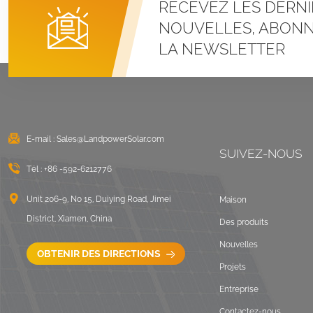
RECEVEZ LES DERNI
Systèmes de
montage à pince en U
NOUVELLES, ABONN
pour toit métallique à
LA NEWSLETTER
joint debout
VOIR LES DÉTAILS
Montage solaire lesté
sur toit plat est-ouest
E-mail :
Sales@LandpowerSolar.com
VOIR LES DÉTAILS
SUIVEZ-NOUS
Tél :
+86 -592-6212776
Systèmes de
montage sur rails
Unit 206-9, No 15, Duiying Road, Jimei
Maison
longs pour toit ondulé
District, Xiamen, China
Des produits
VOIR LES DÉTAILS
Nouvelles
OBTENIR DES DIRECTIONS
Projets
Paysage de montage
Entreprise
sur toit plat lesté
Contactez-nous