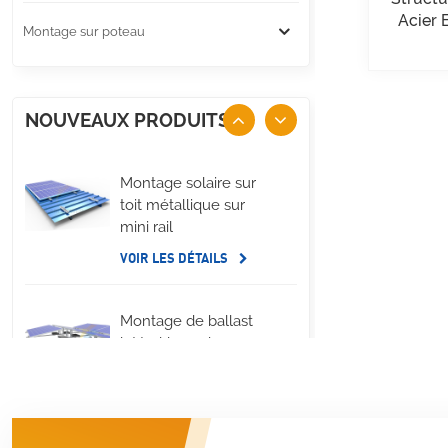
Acier 
Montage sur poteau
NOUVEAUX PRODUITS
Montage solaire sur
toit métallique sur
mini rail
VOIR LES DÉTAILS
Montage de ballast
latéral long de
panneau solaire de
toit plat
VOIR LES DÉTAILS