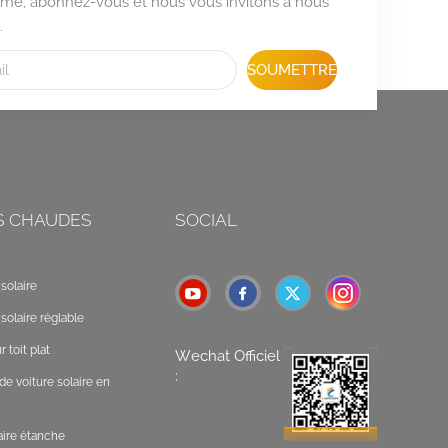
formé, abonnez-vous et nous vous invitons à nous
.
SOUMETTRE
S CHAUDES
SOCIAL
solaire
solaire réglable
 toit plat
Wechat Officiel
:
de voiture solaire en
laire étanche