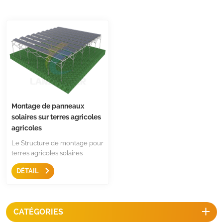
Montage de panneaux
solaires sur terres agricoles
agricoles
Le Structure de montage pour
terres agricoles solaires
Assurer un espacement
DÉTAIL
suffisant pour la lumière du
soleil sur les plantes en
croissance et suffisamment
haut pour le déplacement des
CATÉGORIES
machines et des animaux,
c'est une meilleure solution de