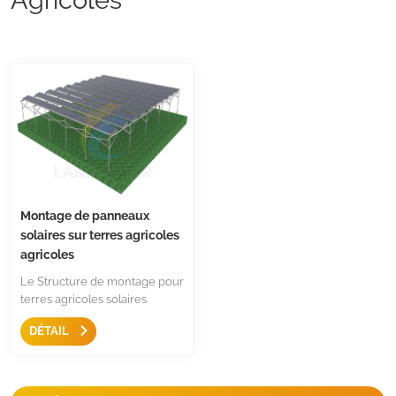
Montage de panneaux
solaires sur terres agricoles
agricoles
Le Structure de montage pour
terres agricoles solaires
Assurer un espacement
DÉTAIL
suffisant pour la lumière du
soleil sur les plantes en
croissance et suffisamment
haut pour le déplacement des