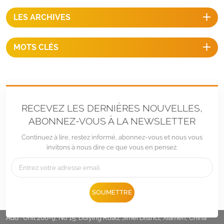
LES ARCHIVES
MOTS CLÉS
RECEVEZ LES DERNIÈRES NOUVELLES,
ABONNEZ-VOUS À LA NEWSLETTER
Continuez à lire, restez informé, abonnez-vous et nous vous
invitons à nous dire ce que vous en pensez.
Tél :
+86 -592-6212776
SOUMETTRE
E-mail :
Sales@LandpowerSolar.com
Add : Unit 206-9, No 15, Duiying Road, Jimei District, Xiamen, China