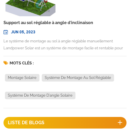
Support au sol réglable à angle d'inclinaison
JUN 05, 2023
Le système de montage au sol à angle réglable manuellement
Landpower Solar est un système de montage facile et rentable pour
un réglage de l'angle qui peut augmenter la puissance de sortie
jusqu'à 15 %. Il suffit juste d'une seule personne pour en prendre un
MOTS CLÉS :
minute pour ajuster votre angle idéal (de 0 à 60 degrés). il est facile de
réaliser un changement d'angle d'un outil de poignée avec un couple
Montage Solaire
Système De Montage Au Sol Réglable
inférieur à 10 N.m. INFORMATIONS TECHNIQUESSite d'installation : sol
ouvert/toit platAngle réglable: 0-60 degrésNombre de personnes
Système De Montage D'angle Solaire
pour ajuster un tableau : 1 personneTemps d'ajustement des
angles : 1 minuteCouple de réglage :
LISTE DE BLOGS