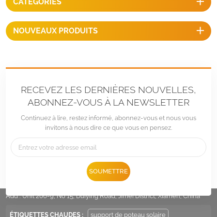
CATÉGORIES
NOUVEAUX PRODUITS
RECEVEZ LES DERNIÈRES NOUVELLES,
ABONNEZ-VOUS À LA NEWSLETTER
Continuez à lire, restez informé, abonnez-vous et nous vous
invitons à nous dire ce que vous en pensez.
Tél :
+86 -592-6212776
SOUMETTRE
E-mail :
Sales@LandpowerSolar.com
Add : Unit 206-9, No 15, Duiying Road, Jimei District, Xiamen, China
ÉTIQUETTES CHAUDES :
support de poteau solaire