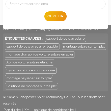
Tél :
+86 -592-6212776
SOUMETTRE
E-mail :
Sales@LandpowerSolar.com
Add : Unit 206-9, No 15, Duiying Road, Jimei District, Xiamen, China
ÉTIQUETTES CHAUDES :
support de poteau solaire
support de poteau solaire réglable
montage solaire sur toit plat
montage d'un abri de voiture solaire en acier
Abri de voiture solaire étanche
Système d'abri de voiture solaire
montage paysager sur toit plat
Solutions de montage sur toit plat
© Xiamen Landpower Solar Technology Co., Ltd Tous les droits sont
réservés .
Plan du site
|
Xml
|
politique de confidentialité
|