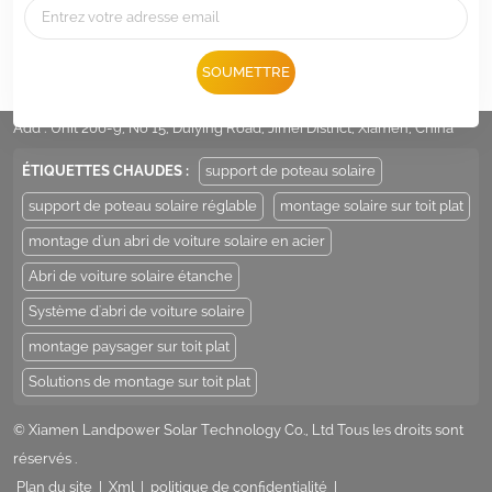
Tél :
+86 -592-6212776
SOUMETTRE
E-mail :
Sales@LandpowerSolar.com
Add : Unit 206-9, No 15, Duiying Road, Jimei District, Xiamen, China
ÉTIQUETTES CHAUDES :
support de poteau solaire
support de poteau solaire réglable
montage solaire sur toit plat
montage d'un abri de voiture solaire en acier
Abri de voiture solaire étanche
Système d'abri de voiture solaire
montage paysager sur toit plat
Solutions de montage sur toit plat
© Xiamen Landpower Solar Technology Co., Ltd Tous les droits sont
réservés .
Plan du site
|
Xml
|
politique de confidentialité
|