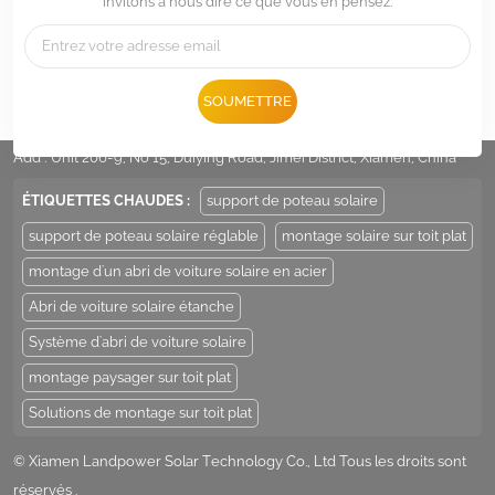
invitons à nous dire ce que vous en pensez.
Tél :
+86 -592-6212776
SOUMETTRE
E-mail :
Sales@LandpowerSolar.com
Add : Unit 206-9, No 15, Duiying Road, Jimei District, Xiamen, China
ÉTIQUETTES CHAUDES :
support de poteau solaire
support de poteau solaire réglable
montage solaire sur toit plat
montage d'un abri de voiture solaire en acier
Abri de voiture solaire étanche
Système d'abri de voiture solaire
montage paysager sur toit plat
Solutions de montage sur toit plat
© Xiamen Landpower Solar Technology Co., Ltd Tous les droits sont
réservés .