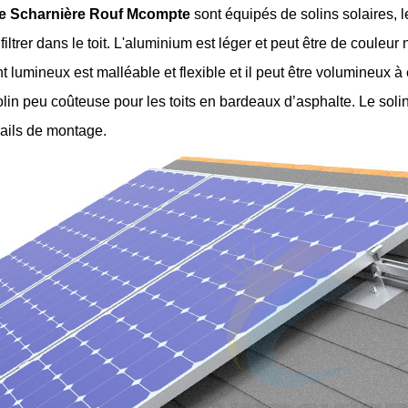
te
S
charnière
R
ouf
M
compte
sont équipés de solins solaires, 
nfiltrer dans le toit. L'aluminium est léger et peut être de coule
t lumineux est
malléable et flexible et il peut être volumineux à
olin peu coûteuse pour les toits en bardeaux d’asphalte.
Le soli
rails de montage.