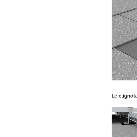
Support solaire
universel pour toit plat
VOIR LES DÉTAILS
Montage solaire de
toit en tuile de
crochet de toit
réglable
VOIR LES DÉTAILS
Le clignota