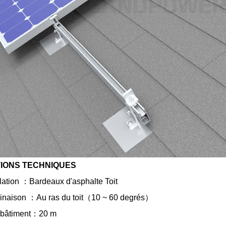
IONS TECHNIQUES
llation
：
Bardeaux d'asphalte
Toit
linaison
：
Au ras du toit
（
10 ~ 60 degrés
）
bâtiment
：
20 m