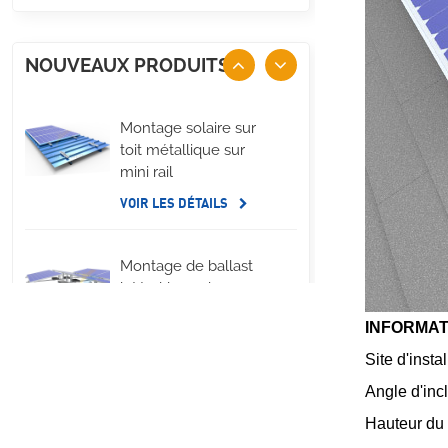
NOUVEAUX PRODUITS
Montage solaire sur
toit métallique sur
mini rail
VOIR LES DÉTAILS
Montage de ballast
latéral long de
panneau solaire de
INFORMAT
toit plat
VOIR LES DÉTAILS
Site d'insta
Angle d'inc
Systèmes de
Hauteur du 
montage à pince en U
pour toit métallique à