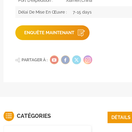
Port D'expédition :
Xiamen,China
Délai De Mise En Œuvre :
7-15 days
ENQUÊTE MAINTENANT
PARTAGER À :
CATÉGORIES
DÉTAILS