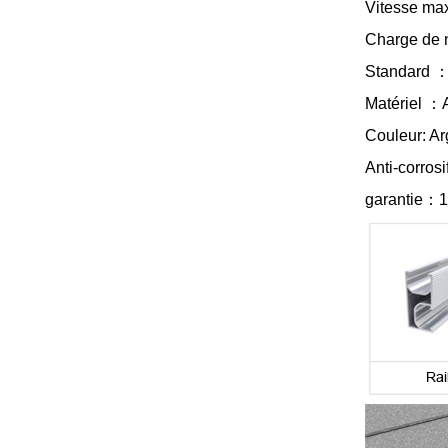
Vitesse max
joint debout
VOIR LES DÉTAILS
Charge de 
Standard
Montage solaire lesté
Matériel
：
sur toit plat est-ouest
Couleur:
Ar
VOIR LES DÉTAILS
Anti-corrosi
garantie
：
1
Systèmes de
montage sur rails
longs pour toit ondulé
VOIR LES DÉTAILS
Paysage de montage
sur toit plat lesté
VOIR LES DÉTAILS