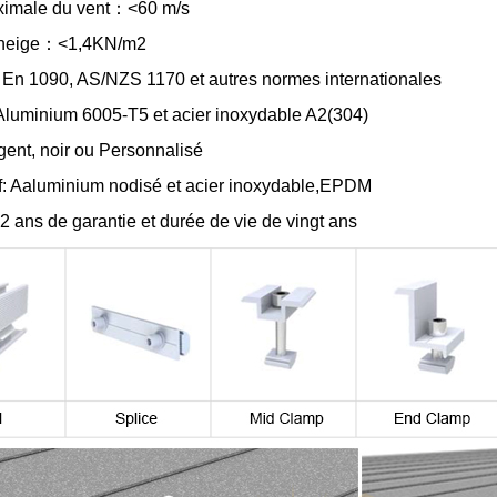
imale du vent
：
<60 m/s
neige
：
<1,4KN/m2
：
En 1090,
AS/NZS 1170 et autres normes internationales
Aluminium 6005-T5 et acier inoxydable
A2(
304
)
gent, noir ou
Personnalisé
f
:
A
aluminium nodisé et acier inoxydable
,EPDM
2
ans de garantie et durée de vie de vingt ans